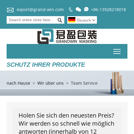


export@grand-win.com
+86-13928218018



Deutsch

Toggl
SCHUTZ IHRER PRODUKTE
nach Hause
>
Wir über uns
>
Team Service
Holen Sie sich den neuesten Preis?
Wir werden so schnell wie möglich
antworten (innerhalb von 12